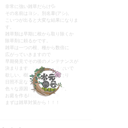
非常に強い雑草だらけ💦
その名前はヨシ。別名葦(アシ)。
こいつが出ると大変な結果になりま
す。
雑草類は早期に根から取り除くか
除草剤に頼るかです。
雑草は一つの根、種から数倍に
広がっていきますので
早期発見でその後のメンテナンスが
決まります。雑草は甘く見ないで
欲しい。樹木の養分を取ったり
日照不足などなど衰退化の
色々な原因を引き起こします。
お庭を作る時は計画的に🎯
まずは雑草対策から！！！