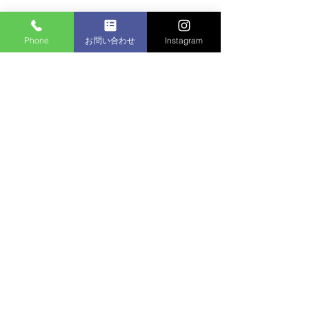
コメント
Phone
お問い合わせ
Instagram
マンション植栽
コメントを追加…
個人邸：樹木お手入れ作
業
名称 株式会社水元園芸管理
住所 〒125-0032東京都葛飾区水元5-6-13