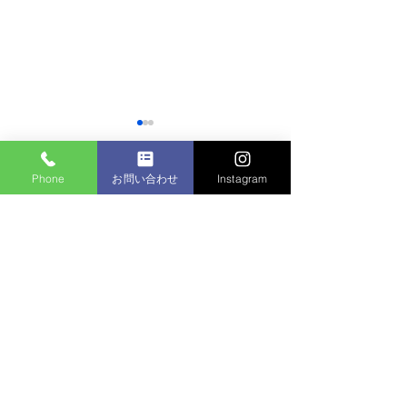
Phone
お問い合わせ
Instagram
コメント
マンション植栽
コメントを追加…
個人邸：樹木お手入れ作
業