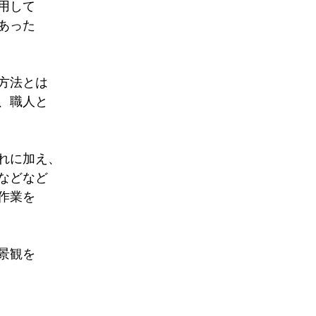
用して
あった
方法とは
、職人と
れに加え、
などなど
作業を
景観を