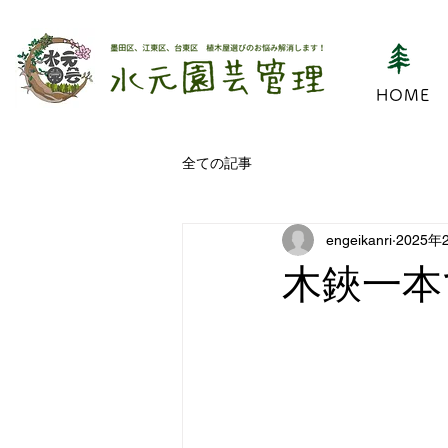
HOME
全ての記事
engeikanri
2025年
木鋏一本