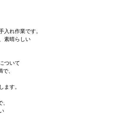
手入れ作業です。
、素晴らしい
について
満で、
します。
で、
い