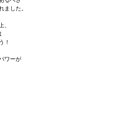
れました。
上、
は
う！
パワーが