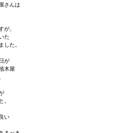
屋さんは
すが、
いた
ました。
日が
植木屋
、
が
と。
良い
あるべき