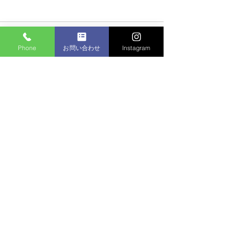
コメント
Phone
お問い合わせ
Instagram
マンション植栽
コメントを追加…
個人邸：樹木お手入れ作
業