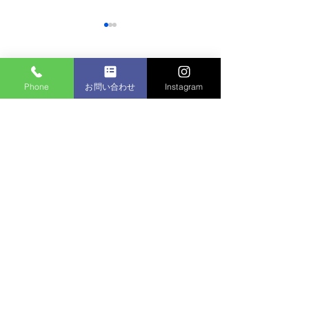
コメント
Phone
お問い合わせ
Instagram
マンション植栽
コメントを追加…
個人邸：樹木お手入れ作
業