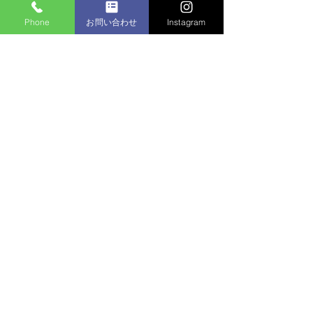
Phone
お問い合わせ
Instagram
コメント
マンション植栽
コメントを追加…
個人邸：樹木お手入れ作