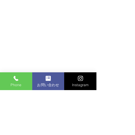
Phone
お問い合わせ
Instagram
コメント
マンション植栽
コメントを追加…
個人邸：樹木お手入れ作
業