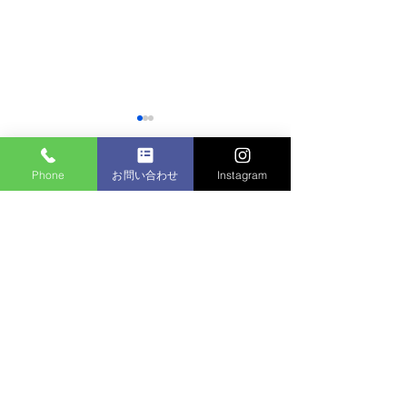
Phone
お問い合わせ
Instagram
コメント
マンション植栽
コメントを追加…
個人邸：樹木お手入れ作
業