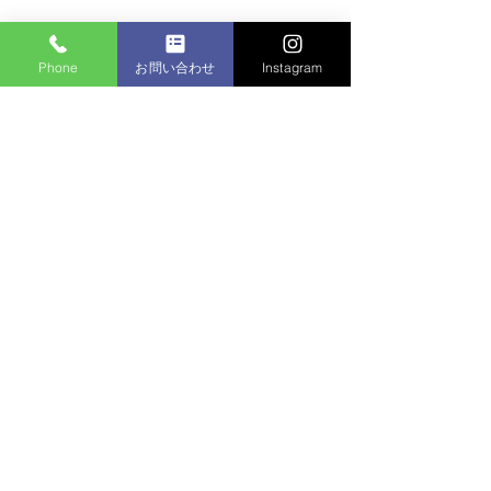
コメント
Phone
お問い合わせ
Instagram
マンション植栽
コメントを追加…
個人邸：樹木お手入れ作
業
名称 株式会社水元園芸管理
住所 〒125-0032東京都葛飾区水元5-6-13