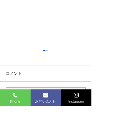
コメント
マンション植栽
コメントを追加…
個人邸：樹木お手入れ作
Phone
お問い合わせ
Instagram
業