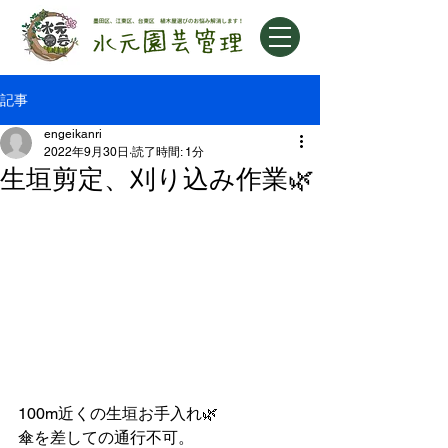
記事
engeikanri
2022年9月30日
読了時間: 1分
生垣剪定、刈り込み作業🌿
100m近くの生垣お手入れ🌿
傘を差しての通行不可。