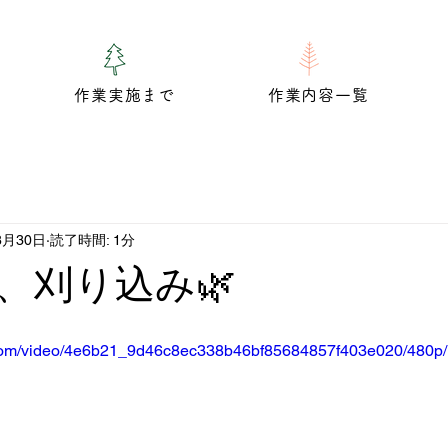
作業実施まで
作業内容一覧
8月30日
読了時間: 1分
、刈り込み🌿
ic.com/video/4e6b21_9d46c8ec338b46bf85684857f403e020/480p/