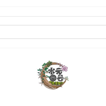
マン
個人邸：樹木お手入れ作業