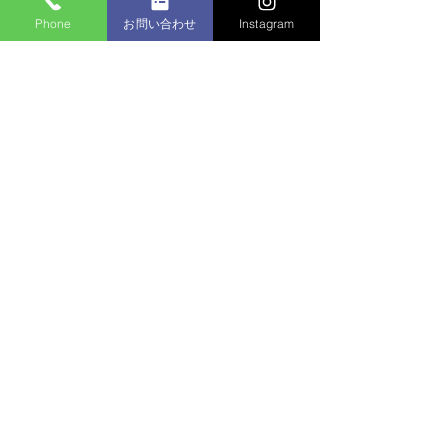
マンション植栽
Phone
お問い合わせ
Instagram
コメントを追加…
個人邸：樹木お手入れ作
業
名称 株式会社水元園芸管理
住所 〒125-0032東京都葛飾区水元5-6-13
TEL:03-5876-4915
FAX:03-5876
-5937
氏名 斎藤 貢