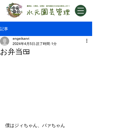
記事
engeikanri
2024年4月5日
読了時間: 1分
お弁当🍱
僕はジィちゃん、バァちゃん