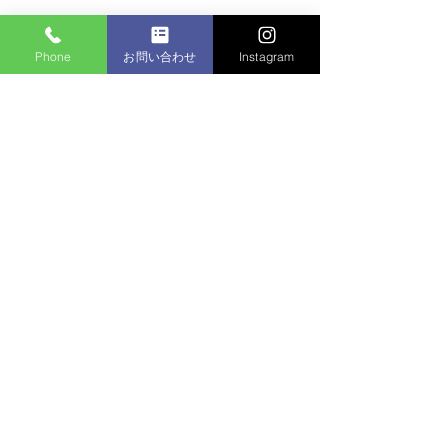
Phone
お問い合わせ
Instagram
コメント
マンション植栽
コメントを追加…
個人邸：樹木お手入れ作
業