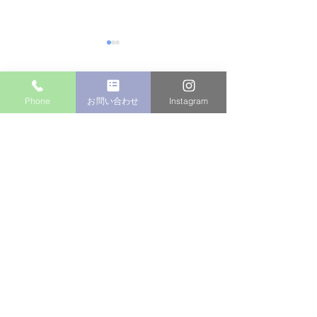
コメント
Phone
お問い合わせ
Instagram
マンション植栽
コメントを追加…
個人邸：樹木お手入れ作
業