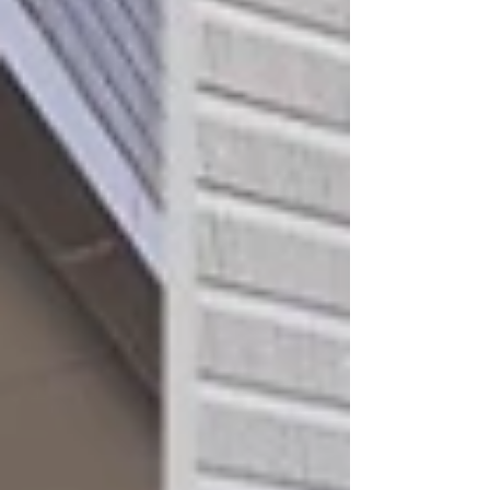
びやパワーが 貰えますよ！ #植木屋 #葛飾区 #江戸
川区 #松戸市 #市川市 #三郷市 #八潮市 #流山市