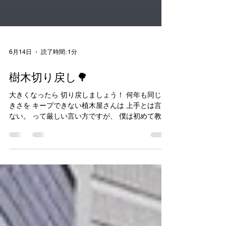
6月14日
読了時間: 1分
樹木切り戻し🌳
大きくなったら 切り戻しましょう！ 何年も同じ大
きさを キープできない植木屋さんは 上手とは言え
ない。 って厳しい言い方ですが、 僕は初めて教え
て頂いた 親方からそう言われました。 「何年も何
十年と月日が 経っても鋏を持った植木屋 が毎年、
花を咲かせ、 実を付けさせる。 コントロールは技
術が 無ければ出来ないこと。 だから同じ大きさを
キープして、元気の良い 樹木にさせる。 これが植
木屋としてあるべき なんだよ。」と言われまし
た。 なので 樹木がそこにある以上、 最低でも1年
に一度は お手入れをしましょう！ 必ず植物から喜