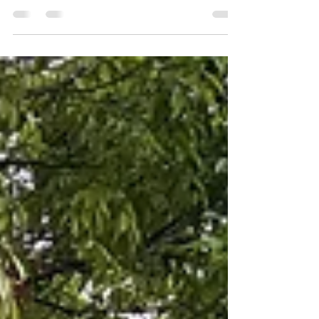
皆さんがお困りの とても厄介な 雑草除去を実施し
ました。 ①雑草名:ヤブガラシ 樹木を覆い、アブラ
ムシが 葉に付着します。 花が咲くとアシナガ蜂が
集まります。 ②雑草名:ドクダミ 春から秋まで葉が
生い茂り、 寒くなる季節に葉を枯らし ますが根は
生きてます。 ③雑草名:スギナ つくしはスギナの胞
子茎、 芝生に出てくると専用の 除草剤散布をしな
いと どんどん広がり、 芝生が負けてしまいます。
上記、①②③の雑草は 手で握ったり、鎌を使用し
て 除去しても土壌中のわずか 1本でも根が残ると
再生、 復活をします。 またアレルギー反応など 起
こす場合もあり、 痒みや肌荒れなどの 症状も引き
起こす可能性が あります。 雑草対策は万全にしま
しょう。 #植木屋 #葛飾区 #江戸川区 #松戸市 #市
川市 #三郷市 #八潮市 #雑草 #除草 #除草剤 #蜂 #
アブラムシ #害虫